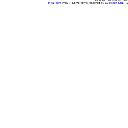
IntraText®
(V89) - Some rights reserved by
EuloTech SRL
- 1