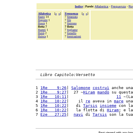
Indice
|
Parole
:
Alfabetica
-
Frequenza
-
Ro
Alfabetica
[
«
»
]
Frequenza
[
«
»
]
flauto
14
7
fidanzata
flegonte
1
7
file
flosce
1
7
finirono
flotta 7
7 flotta
fluenti
1
7
fogliame
fluirà
2
7
fornello
fluisca
1
7
fornicazioni
Libro Capitolo:Versetto
1 
1Re    9:26
| 
Salomone
costruì
 anche una
2 
1Re    9:27
|  27 ~
Hiram
mandò
 su questa
3 
1Re   10:11
|                    
11
 ~(La
4 
1Re   10:22
|    il 
re
 aveva in 
mare
 una
5 
1Re   10:22
|   di 
Tarsis
insieme
 con la
6 
1Re   10:22
|   la flotta di 
Hiram
; e la
7 
Eze   27:25
|  
navi
 di 
Tarsis
 son la tua
Best viewed with any br