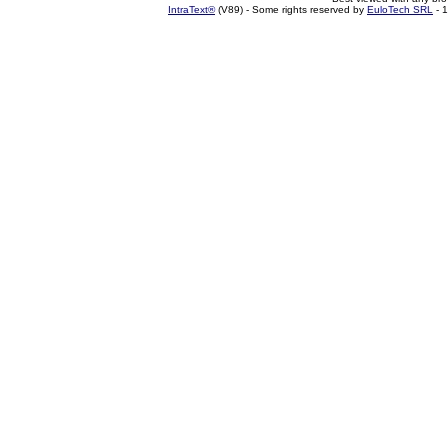
IntraText®
(V89) - Some rights reserved by
EuloTech SRL
- 1