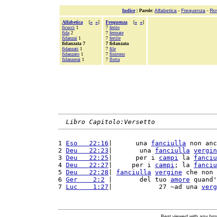
Indice
|
Parole
:
Alfabetica
-
Frequenza
-
Ro
Alfabetica
[
«
»
]
Frequenza
[
«
»
]
ficucci
1
7
ferito
fida
2
7
fermate
fidanzai
1
7
fertile
fidanzata 7
7 fidanzata
fidanzati
1
7
file
fidanzato
1
7
finirono
fidanzerai
1
7
flotta
Libro Capitolo:Versetto
1 
Eso   22:16
|      una 
fanciulla
 non anc
2 
Deu   22:23
|       una 
fanciulla
vergin
3 
Deu   22:25
|      per i 
campi
 la 
fanciu
4 
Deu   22:27
|     per i 
campi
; la 
fanciu
5 
Deu   22:28
| 
fanciulla
vergine
 che non 
6 
Ger    2:2
 |       del tuo 
amore
 quand'
7 
Luc    1:27
|            27 ~ad una 
verg
Best viewed with any br