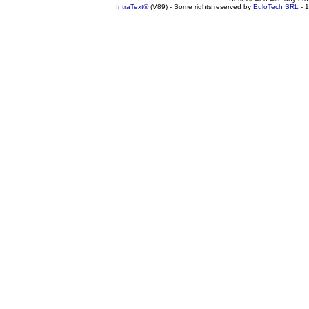
IntraText®
(V89) - Some rights reserved by
EuloTech SRL
- 1