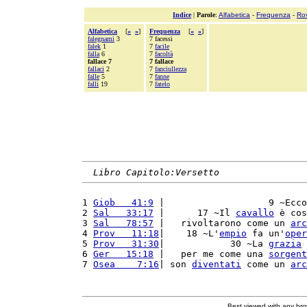
Indice
|
Parole
:
Alfabetica
-
Frequenza
-
Ro
Alfabetica
[
«
»
]
Frequenza
[
«
»
]
falegnami
3
7 facessi
falek
1
7
facile
falla
6
7
facoltà
fallace 7
7 fallace
fallaci
2
7
fanciullezza
falle
5
7
fanne
falli
19
7
fatelo
Libro Capitolo:Versetto
1 
Giob   41:9
 |                   9 ~Ecco
2 
Sal   33:17
 |      17 ~Il 
cavallo
 è cos
3 
Sal   78:57
 |   rivoltarono come un 
arc
4 
Prov   11:18
|    18 ~L'
empio
 fa un'
oper
5 
Prov   31:30
|            30 ~La 
grazia
 
6 
Ger   15:18
 |   per me come una 
sorgent
7 
Osea    7:16
| son 
diventati
 come un 
arc
Best viewed with any br