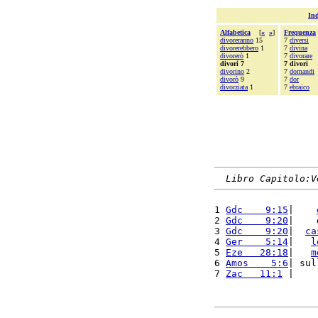
Ind
Alfabetica
[
«
»
]
Frequenza
divoreranno
15
7
diversi
divorerebbero
1
7
divina
divorerò
1
7
divorare
divori 7
7 divori
divorino
2
7
domandi
divorò
9
7
dor
divorziata
1
7
ebraico
Libro Capitolo:V
1 
Gdc    9:15
|    
2 
Gdc    9:20
|    
3 
Gdc    9:20
|  
ca
4 
Ger    5:14
|   
l
5 
Eze   28:18
|   
m
6 
Amos    5:6
| sul
7 
Zac   11:1
 |    