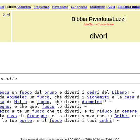
ice
|
Parole
:
Alfabetica
-
Frequenza
-
Rovesciate
-
Lunghezza
-
Statistiche
|
Aiuto
|
Biblioteca Intra
[
«
»
]
Bibbia Riveduta/Luzzi
IntraText - Concordanze
divori
ersetto
esca
 un 
fuoco
 dal 
pruno
 e 
divori
 i 
cedri
 del 
Libano
! ~

da 
Abimelec
 un 
fuoco
, che 
divori
 i 
Sichemiti
 e la 
casa
 di
sa
 di 
Millo
 un 
fuoco
, che 
divori
Abimelec
!' ~

egno
, e che quel 
fuoco
 lo 
divori
. ~

ezzo
 a te un 
fuoco
 che ti 
divori
, e ti 
riduco
 in 
cenere
 
la 
casa
 di 
Giuseppe
, e la 
divori
 senza che in 
Bethel
 ci 
 le tue 
porte
, e il 
fuoco
divori
 i tuoi 
cedri
Best viewed with any browser at 800x600 or 768x1024 on Tablet PC