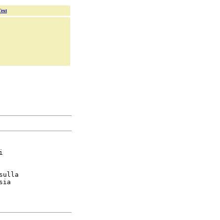
Text


sulla

sia
