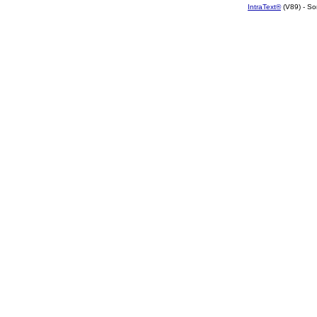
IntraText®
(V89) - So