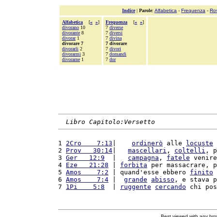
Indice
|
Parole
:
Alfabetica
-
Frequenza
-
Ro
Alfabetica
[
«
»
]
Frequenza
[
«
»
]
divorano
10
7
diverse
divorante
8
7
diversi
divorar
1
7
divina
divorare 7
7 divorare
divorarli
2
7
divori
divorarmi
3
7
domandi
divorarne
1
7
dor
Libro Capitolo:Versetto
1 
2Cro    7:13
|    
ordinerò
 alle 
locuste
 
2 
Prov   30:14
|   
mascellari
, 
coltelli
, p
3 
Ger   12:9
  |   
campagna
, 
fatele
 venire
4 
Eze   21:28
 | 
forbita
 per massacrare, p
5 
Amos    7:2
 | quand'esse ebbero 
finito
 
6 
Amos    7:4
 |  
grande
abisso
, e stava p
7 
1Pi    5:8
  | 
ruggente
cercando
 chi pos
Best viewed with any br