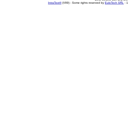
IntraText®
(V89) - Some rights reserved by
EuloTech SRL
- 1