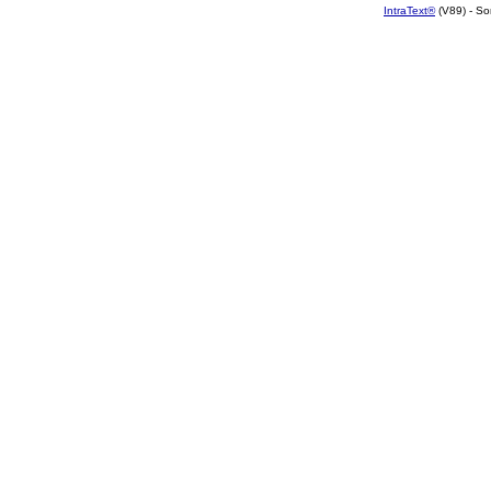
IntraText®
(V89) - So