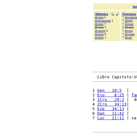
Ind
Alfabetica
[
«
»
]
Frequenza
diversa
5
7
dissolutez
diversamente
1
7
ditegli
diverse
7
7
diverse
diversi 7
7 diversi
diversità
4
7
divina
diverso
6
7
divorare
divertir
1
7
divori
Libro Capitolo:V
1 
Gen   10:5
  |   
2 
Eso    6:25
 | 
fa
3 
1Cro   29:2
 |  d
4 
2Cro   34:13
|   
5 
Eze   34:13
 |   
6 
Dan   11:42
 |   
7 
Luc   21:11
 | sa