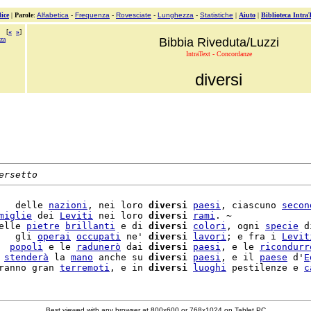
ice
|
Parole
:
Alfabetica
-
Frequenza
-
Rovesciate
-
Lunghezza
-
Statistiche
|
Aiuto
|
Biblioteca Intra
[
«
»
]
za
Bibbia Riveduta/Luzzi
IntraText - Concordanze
diversi
ersetto
   delle 
nazioni
, nei loro 
diversi
paesi
, ciascuno 
secon
miglie
 dei 
Leviti
 nei loro 
diversi
rami
. ~

elle 
pietre
brillanti
 e di 
diversi
colori
, ogni 
specie
 d
   gli 
operai
occupati
 ne' 
diversi
lavori
; e fra i 
Levit
  
popoli
 e le 
radunerò
 dai 
diversi
paesi
, e le 
ricondurr
 
stenderà
 la 
mano
 anche su 
diversi
paesi
, e il 
paese
 d'
E
ranno gran 
terremoti
, e in 
diversi
luoghi
 pestilenze e 
c
Best viewed with any browser at 800x600 or 768x1024 on Tablet PC