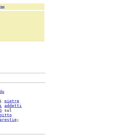
Text
do
i 
pietre
i
addetti
ò
 sul

gitto
arestie