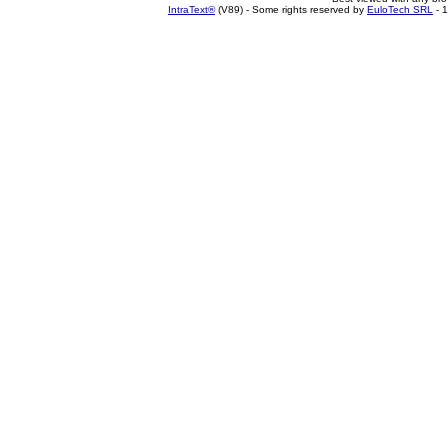
IntraText®
(V89) - Some rights reserved by
EuloTech SRL
- 1