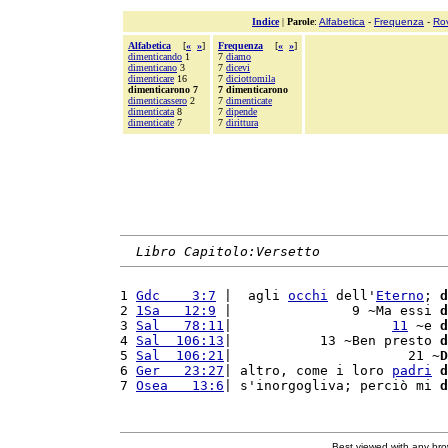
Indice
|
Parole
:
Alfabetica
-
Frequenza
-
Ro
Alfabetica
[
«
»
]
Frequenza
[
«
»
]
dimenticando
1
7
diamo
dimenticano
3
7
dicevi
dimenticare
16
7
diciottomila
dimenticarono 7
7 dimenticarono
dimenticassero
2
7
dimenticate
dimenticata
8
7
dipende
dimenticate
7
7
dirittura
Libro Capitolo:Versetto
1 
Gdc    3:7
 |  agli 
occhi
 dell'
Eterno
; 
d
2 
1Sa   12:9
 |               9 ~Ma essi 
d
3 
Sal   78:11
|                    
11
 ~e 
d
4 
Sal  106:13
|           13 ~Ben presto 
d
5 
Sal  106:21
|                      21 ~
D
6 
Ger   23:27
| altro, come i loro 
padri
d
7 
Osea   13:6
| s'inorgogliva; perciò mi 
d
Best viewed with any br