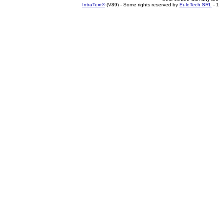
IntraText®
(V89) - Some rights reserved by
EuloTech SRL
- 1