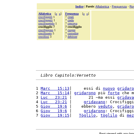
Indice
|
Parole
:
Alfabetica
-
Frequenza
-
Ro
Alfabetica
[
«
»
]
Frequenza
[
«
»
]
crocifiggerò
1
7
creati
crocifiggerti
1
7
credo
crocifiggetelo
1
7
cresceva
crocifiggilo 7
7 crocifiggilo
crocifiggono
1
7
cuopre
crocifissero
5
7
custodire
crocifissi
3
7
debitore
Libro Capitolo:Versetto
1 
Marc   15:13
|     essi di 
nuovo
gridaro
2 
Marc   15:14
| 
gridarono
 più 
forte
 che m
3 
Luc   23:21
 |       21 ~ma essi 
gridava
4 
Luc   23:21
 |     
gridavano
: Crocifiggi
5 
Giov   19:6
 |    ebbero 
veduto
, 
gridaro
6 
Giov   19:6
 |     
gridarono
: Crocifiggi
7 
Giov   19:15
|   
Tòglilo
, 
tòglilo
 di 
mez
Best viewed with any br