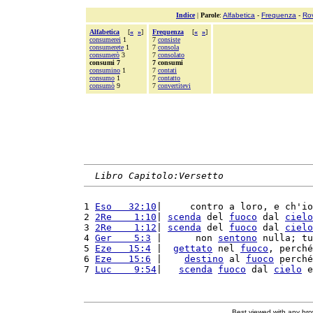
Indice
|
Parole
:
Alfabetica
-
Frequenza
-
Ro
Alfabetica
[
«
»
]
Frequenza
[
«
»
]
consumerei
1
7
consiste
consumerete
1
7
consola
consumerò
3
7
consolato
consumi 7
7 consumi
consumino
1
7
contati
consumo
1
7
contatto
consumò
9
7
convertitevi
Libro Capitolo:Versetto
1 
Eso   32:10
|     contro a loro, e ch'io
2 
2Re    1:10
| 
scenda
 del 
fuoco
 dal 
cielo
3 
2Re    1:12
| 
scenda
 del 
fuoco
 dal 
cielo
4 
Ger    5:3
 |      non 
sentono
 nulla; tu
5 
Eze   15:4
 |  
gettato
 nel 
fuoco
, perché
6 
Eze   15:6
 |    
destino
 al 
fuoco
 perché
7 
Luc    9:54
|   
scenda
fuoco
 dal 
cielo
 e
Best viewed with any br