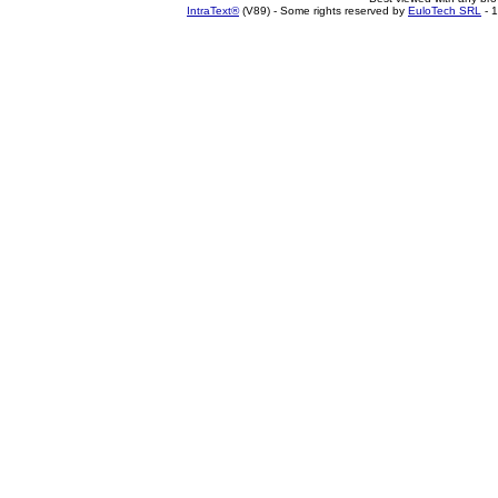
IntraText®
(V89) - Some rights reserved by
EuloTech SRL
- 1