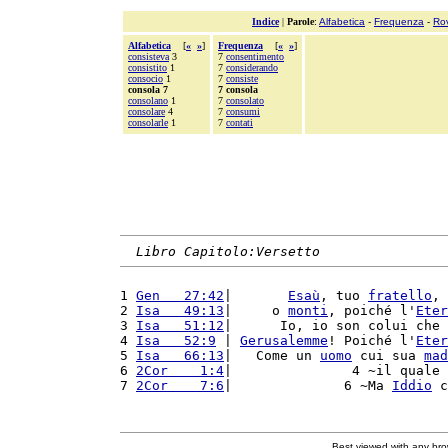
Indice
|
Parole
:
Alfabetica
-
Frequenza
-
Ro
Alfabetica
[
«
»
]
Frequenza
[
«
»
]
consisteva
3
7
consentimento
consistito
1
7
considerando
consocio
1
7
consiste
consola 7
7 consola
consolano
1
7
consolato
consolare
4
7
consumi
consolarle
1
7
contati
Libro Capitolo:Versetto
1 
Gen   27:42
|       
Esaù
, tuo 
fratello
, 
2 
Isa   49:13
|     o 
monti
, poiché l'
Eter
3 
Isa   51:12
|      Io, io son colui che 
4 
Isa   52:9
 | 
Gerusalemme
! Poiché l'
Eter
5 
Isa   66:13
|   Come un 
uomo
 cui sua 
mad
6 
2Cor    1:4
|               4 ~il quale 
7 
2Cor    7:6
|              6 ~Ma 
Iddio
 c
Best viewed with any br