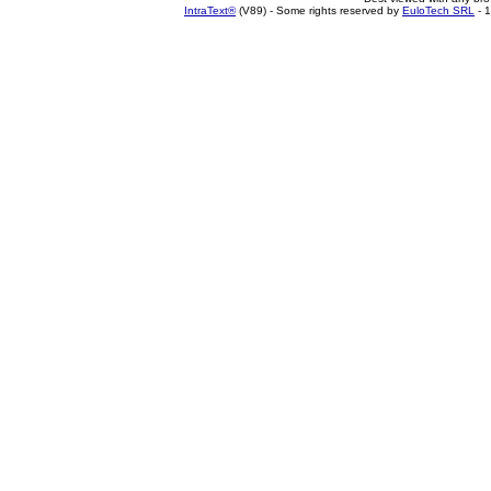
IntraText®
(V89) - Some rights reserved by
EuloTech SRL
- 1