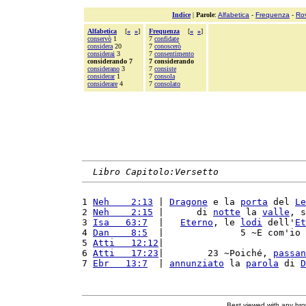
Indice
|
Parole
:
Alfabetica
-
Frequenza
-
Ro
Alfabetica
[
«
»
]
Frequenza
[
«
»
]
conservò
1
7
confidate
considera
20
7
conoscerò
considerai
3
7
consentimento
considerando 7
7 considerando
considerano
3
7
consiste
considerar
1
7
consola
considerare
4
7
consolato
Libro Capitolo:Versetto
1 
Neh    2:13
 | 
Dragone
 e la 
porta
 del 
Le
2 
Neh    2:15
 |      di 
notte
 la 
valle
, s
3 
Isa   63:7
  |   
Eterno
, le 
lodi
 dell'
Et
4 
Dan    8:5
  |              5 ~E com'io 
5 
Atti   12:12
|                          
6 
Atti   17:23
|        23 ~Poiché, 
passan
7 
Ebr   13:7
  | 
annunziato
 la 
parola
 di 
D
Best viewed with any br