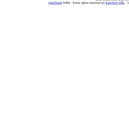
IntraText®
(V89) - Some rights reserved by
EuloTech SRL
- 1