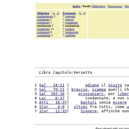
Indice
|
Parole
:
Alfabetica
-
Frequenza
-
Ro
Alfabetica
[
«
»
]
Frequenza
[
«
»
]
condannassero
1
7
compresi
condannata
1
7
comprò
condannate
1
7
condannare
condannati 7
7 condannati
condannato
14
7
conduce
condannerà
6
7
confessione
condannerai
1
7
confidate
Libro Capitolo:Versetto
1 
Sal   34:21
 |       
odiano
 il 
giusto
 sa
2 
Sal   79:11
 | 
braccio
, 
scampa
 quelli ch
3 
Sal  102:20
 |    
prigionieri
, per 
liber
4 
Luc    6:37
 |       condannate, e non s
5 
Atti   16:37
|     
battuti
 senza 
essere
6 
1Cor    4:9
 |  
ultimi
 fra tutti, come 
u
7 
1Cor   11:32
|     
Signore
, affinché non
Best viewed with any br