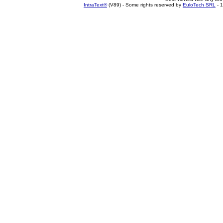
IntraText®
(V89) - Some rights reserved by
EuloTech SRL
- 1