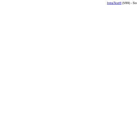
IntraText®
(V89) - So