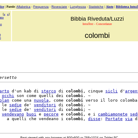
ice
|
Parole
:
Alfabetica
-
Frequenza
-
Rovesciate
-
Lunghezza
-
Statistiche
|
Aiuto
|
Biblioteca Intra
[
«
»
]
ano
Bibbia Riveduta/Luzzi
IntraText - Concordanze
no
colombi
a
ò
ersetto
arto
 d'un kab di 
sterco
 di 
colombi
, cinque 
sicli
 d'
argen
 
occhi
 son come quelli dei 
colombi
. ~

olan
 come una 
nuvola
, come 
colombi
 verso il loro colombar
 le 
sedie
 de' 
venditori
 di 
colombi
. ~

 le 
sedie
 de' 
venditori
 di 
colombi
; ~

 
vendevano
buoi
 e 
pecore
 e 
colombi
, e i 
cambiamonete
sed
   a quelli che vendeano i 
colombi
, 
disse
: 
Portate
via
Best viewed with any browser at 800x600 or 768x1024 on Tablet PC