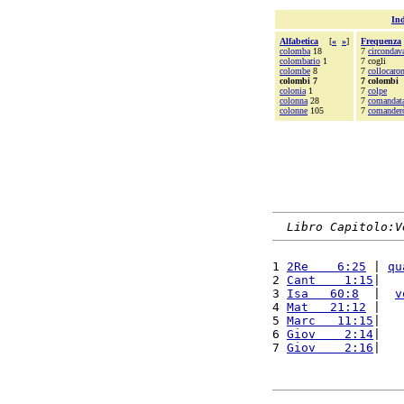
Ind
Alfabetica
[
«
»
]
Frequenza
colomba
18
7
circondav
colombario
1
7 cogli
colombe
8
7
collocaro
colombi 7
7 colombi
colonia
1
7
colpe
colonna
28
7
comandat
colonne
105
7
comander
Libro Capitolo:V
1 
2Re    6:25
 | 
qu
2 
Cant    1:15
|   
3 
Isa   60:8
  |  
v
4 
Mat   21:12
 |   
5 
Marc   11:15
|   
6 
Giov    2:14
|   
7 
Giov    2:16
|   