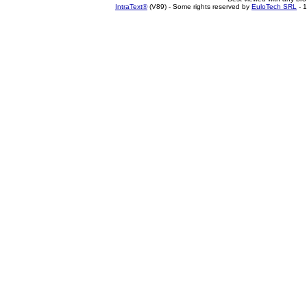
IntraText®
(V89) - Some rights reserved by
EuloTech SRL
- 1