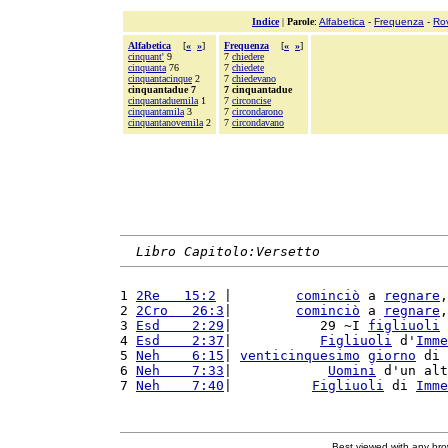
Indice
|
Parole
:
Alfabetica
-
Frequenza
-
Ro
Alfabetica
[
«
»
]
Frequenza
[
«
»
]
cinquant'
9
7
chiedere
cinquanta
76
7
chiedete
cinquantacinque
2
7
chiedevano
cinquantadue 7
7 cinquantadue
cinquantaduemila
1
7
circoncise
cinquantamila
3
7
circondarono
cinquantanovemila
2
7
circondavano
Libro Capitolo:Versetto
1 
2Re   15:2
 |        
cominciò
 a 
regnare
,
2 
2Cro   26:3
|        
cominciò
 a 
regnare
,
3 
Esd    2:29
|           29 ~I 
figliuoli
 
4 
Esd    2:37
|           
Figliuoli
 d'
Imme
5 
Neh    6:15
| 
venticinquesimo
giorno
 di 
6 
Neh    7:33
|            
Uomini
 d'un alt
7 
Neh    7:40
|          
Figliuoli
 di 
Imme
Best viewed with any br