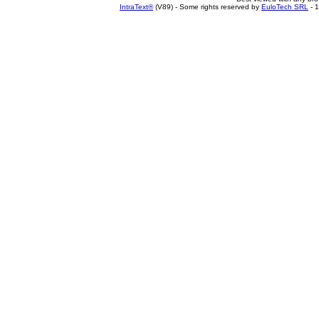
IntraText®
(V89) - Some rights reserved by
EuloTech SRL
- 1