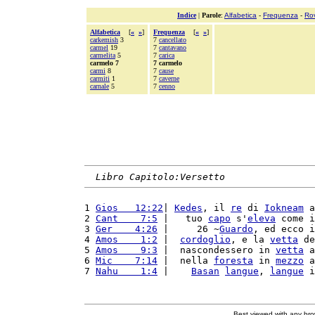
Indice
|
Parole
:
Alfabetica
-
Frequenza
-
Ro
Alfabetica
[
«
»
]
Frequenza
[
«
»
]
carkemish
3
7
cancellato
carmel
19
7
cantavano
carmelita
5
7
carica
carmelo 7
7 carmelo
carmi
8
7
cause
carmiti
1
7
caverne
carnale
5
7
cenno
Libro Capitolo:Versetto
1 
Gios   12:22
| 
Kedes
, il 
re
 di 
Iokneam
 a
2 
Cant    7:5
 |   tuo 
capo
 s'
eleva
 come i
3 
Ger    4:26
 |     26 ~
Guardo
, ed ecco i
4 
Amos    1:2
 |  
cordoglio
, e la 
vetta
 de
5 
Amos    9:3
 |  nascondessero in 
vetta
 a
6 
Mic    7:14
 |  nella 
foresta
 in 
mezzo
 a
7 
Nahu    1:4
 |    
Basan
langue
, 
langue
 i
Best viewed with any br