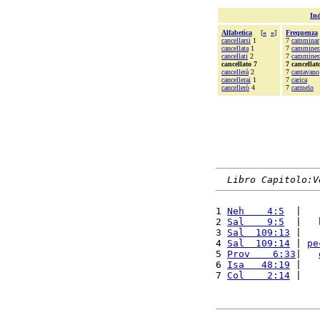
Ind
Alfabetica
[
«
»
]
Frequenza
cancellarsi
1
7
camminar
cancellata
1
7
camminer
cancellati
2
7
camminer
cancellato 7
7 cancellat
cancellerà
2
7
cantavano
cancellerai
1
7
carica
cancellerò
4
7
carmelo
Libro Capitolo:V
1 
Neh    4:5
  |   
2 
Sal    9:5
  |   
3 
Sal  109:13
 |   
4 
Sal  109:14
 | 
pe
5 
Prov    6:33
|   
6 
Isa   48:19
 |   
7 
Col    2:14
 |   