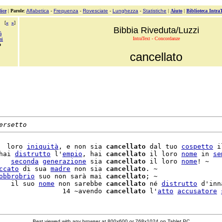
ice
|
Parole
:
Alfabetica
-
Frequenza
-
Rovesciate
-
Lunghezza
-
Statistiche
|
Aiuto
|
Biblioteca Intra
[
«
»
]
Bibbia Riveduta/Luzzi
à
IntraText - Concordanze
ai
o
cancellato
ersetto
  loro 
iniquità
, e non sia 
cancellato
 dal tuo 
cospetto
 i
hai 
distrutto
 l'
empio
, hai 
cancellato
 il loro 
nome
 in 
se
   
seconda
generazione
 sia 
cancellato
 il loro 
nome
! ~

ccato
 di sua 
madre
 non sia 
cancellato
. ~

obbrobrio
 suo non sarà mai 
cancellato
; ~

   il suo 
nome
 non sarebbe 
cancellato
 né 
distrutto
 d'inn
                14 ~avendo 
cancellato
 l'
atto
accusatore
Best viewed with any browser at 800x600 or 768x1024 on Tablet PC