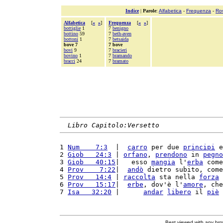
Indice
|
Parole
:
Alfabetica
-
Frequenza
-
Ro
Alfabetica
[
«
»
]
Frequenza
[
«
»
]
bottiglie
1
7
benigno
bottino
59
7
beth-aven
bottoni
1
7
betsaida
bove 7
7 bove
bovi
9
7
bracieri
bovino
1
7
bramando
bracci
24
7
bramato
Libro Capitolo:Versetto
1 
Num    7:3
  |  
carro
 per due 
principi
 e
2 
Giob   24:3
 | 
orfano
, 
prendono
 in 
pegno
3 
Giob   40:15
|   esso 
mangia
 l'
erba
 come
4 
Prov    7:22
|  
andò
 dietro subito, come
5 
Prov   14:4
 | 
raccolta
 sta nella 
forza
 
6 
Prov   15:17
|  
erbe
, dov'è l'
amore
, che
7 
Isa   32:20
 |      
andar
libero
 il 
piè
 
Best viewed with any br