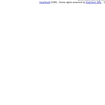
IntraText®
(V89) - Some rights reserved by
EuloTech SRL
- 1