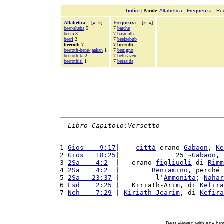
Indice
|
Parole
:
Alfabetica
-
Frequenza
-
Ro
Alfabetica
[
«
»
]
Frequenza
[
«
»
]
beer-sheba
5
7
barche
beera
3
7
basmath
beeri
2
7
beelzebub
beeroth 7
7 beeroth
beeroth-benè-jaakan
1
7
benigno
beerothita
2
7
beth-aven
beerothiti
1
7
betsaida
Libro Capitolo:Versetto
1 
Gios    9:17
|    
città
 erano 
Gabaon
, 
Ke
2 
Gios   18:25
|              25 ~
Gabaon
, 
3 
2Sa    4:2
  |   erano 
figliuoli
 di 
Rimm
4 
2Sa    4:2
  |        
Beniamino
, perché 
5 
2Sa   23:37
 |         l'
Ammonita
; 
Nahar
6 
Esd    2:25
 |   Kiriath-Arim, di 
Kefira
7 
Neh    7:29
 | 
Kiriath-Jearim
, di 
Kefira
Best viewed with any br