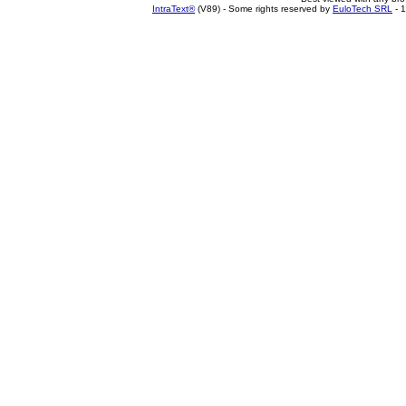
IntraText®
(V89) - Some rights reserved by
EuloTech SRL
- 1