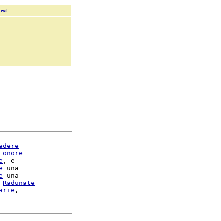
Text
edere
 
onore
e
, e

e
 una

e
 una

 
Radunate
arie