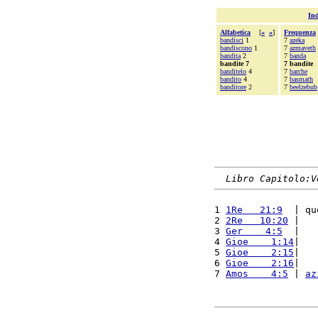
Ind
Alfabetica
[
«
»
]
Frequenza
bandisci
1
7
azeka
bandiscono
1
7
azmaveth
bandita
2
7
banda
bandite 7
7 bandite
banditelo
4
7
barche
bandito
4
7
basmath
banditore
2
7
beelzebub
Libro Capitolo:V
1 
1Re   21:9
  | qu
2 
2Re   10:20
 |   
3 
Ger    4:5
  |   
4 
Gioe    1:14
|   
5 
Gioe    2:15
|   
6 
Gioe    2:16
|   
7 
Amos    4:5
 | 
az