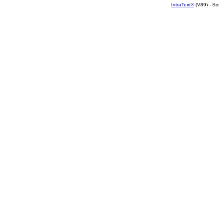
IntraText®
(V89) - So