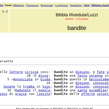
ice
|
Parole
:
Alfabetica
-
Frequenza
-
Rovesciate
-
Lunghezza
-
Statistiche
|
Aiuto
|
Biblioteca Intra
[
«
»
]
Bibbia Riveduta/Luzzi
IntraText - Concordanze
bandite
ersetto
elle 
lettere
scrisse
 così: `
Bandite
 un 
digiuno
, e 
fate
s
              20 ~E 
disse
: `
Bandite
 una 
festa
solenne
 in
    5 ~
Annunziate
 in 
Giuda
, 
bandite
 questo in 
Gerusalemm
                        14 ~
Bandite
 un 
digiuno
, 
convocat
  
Sonate
 la 
tromba
 in 
Sion
, 
bandite
 un 
digiuno
, 
convocat
    16 ~
Radunate
 il 
popolo
, 
bandite
 una 
santa
assemblea
!
ioni
 di 
grazie
 con 
lievito
! 
Bandite
 delle 
offerte
volont
Best viewed with any browser at 800x600 or 768x1024 on Tablet PC