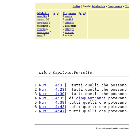
Indice
|
Parole
:
Alfabetica
-
Frequenza
-
Ro
Alfabetica
[
«
»
]
Frequenza
[
«
»
]
assordite
1
7
arsura
assuero
30
7
artefici
assumano
1
7
artistica
assumere 7
7 assumere
assunto
5
7
attinger
assunzione
1
7
avanzati
assur
3
7 avente
Libro Capitolo:Versetto
1 
Num    4:3
 |  tutti quelli che possono 
2 
Num    4:23
|  tutti quelli che possono 
3 
Num    4:30
|  tutti quelli che possono 
4 
Num    4:35
| di 
cinquant'
anni
 potevano 
5 
Num    4:39
| tutti quelli che potevano 
6 
Num    4:43
| tutti quelli che potevano 
7 
Num    4:47
| tutti quelli che potevano 
Best viewed with any br