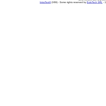
IntraText®
(V89) - Some rights reserved by
EuloTech SRL
- 1