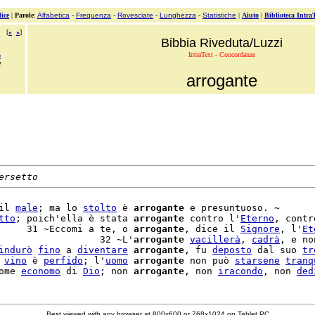
ice
|
Parole
:
Alfabetica
-
Frequenza
-
Rovesciate
-
Lunghezza
-
Statistiche
|
Aiuto
|
Biblioteca Intra
[
«
»
]
Bibbia Riveduta/Luzzi
IntraText - Concordanze
o
e
arrogante
ersetto
il 
male
; ma lo 
stolto
 è 
arrogante
 e presuntuoso. ~

tto
; poich'ella è stata 
arrogante
 contro l'
Eterno
, contro
     31 ~Eccomi a te, o 
arrogante
, dice il 
Signore
, l'
Et
                  32 ~L'
arrogante
vacillerà
, 
cadrà
, e non
indurò
fino
 a 
diventare
arrogante
, fu 
deposto
 dal suo 
tr
 
vino
 è 
perfido
; l'
uomo
arrogante
 non può 
starsene
tranq
ome 
economo
 di 
Dio
; non 
arrogante
, non 
iracondo
, non 
ded
Best viewed with any browser at 800x600 or 768x1024 on Tablet PC