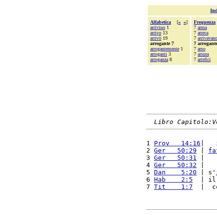
Ind
Alfabetica
[
«
»
]
Frequenza
arrivino
1
7
arma
arrivo
13
7
arreca
arrivò
19
7
arrivavan
arrogante 7
7 arrogant
arrogantemente
1
7
arso
arroganti
3
7
arsura
arroganza
8
7
artefici
Libro Capitolo:V
1 
Prov   14:16
|   
2 
Ger   50:29
 | 
fa
3 
Ger   50:31
 |   
4 
Ger   50:32
 |   
5 
Dan    5:20
 | s'
6 
Hab    2:5
  | il
7 
Tit    1:7
  |  c