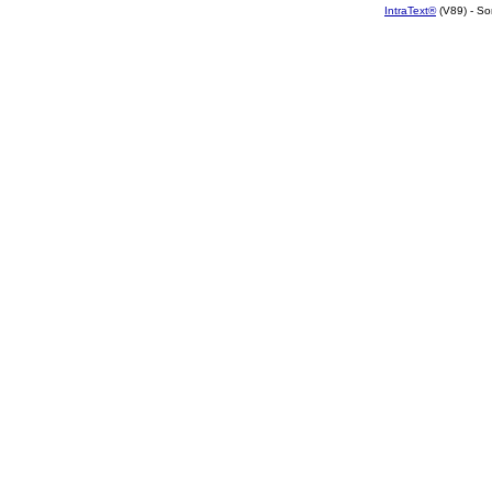
IntraText®
(V89) - So