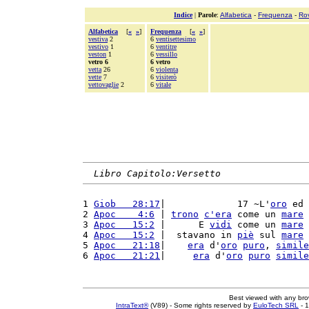
Indice
|
Parole
:
Alfabetica
-
Frequenza
-
Ro
Alfabetica
[
«
»
]
Frequenza
[
«
»
]
vestiva
2
6
ventisettesimo
vestivo
1
6
ventitre
veston
1
6
vessillo
vetro 6
6 vetro
vetta
26
6
violenta
vette
7
6
visiterò
vettovaglie
2
6
vitale
Libro Capitolo:Versetto
1 
Giob   28:17
|             17 ~L'
oro
 ed 
2 
Apoc    4:6
 | 
trono
c'
era
 come un 
mare
 
3 
Apoc   15:2
 |      E 
vidi
 come un 
mare
 
4 
Apoc   15:2
 |  stavano in 
piè
 sul 
mare
 
5 
Apoc   21:18
|    
era
 d'
oro
puro
, 
simile
6 
Apoc   21:21
|     
era
 d'
oro
puro
simile
Best viewed with any br
IntraText®
(V89) - Some rights reserved by
EuloTech SRL
- 1