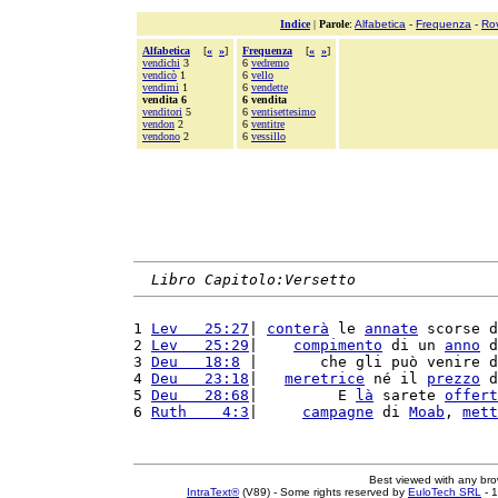
Indice
|
Parole
:
Alfabetica
-
Frequenza
-
Ro
Alfabetica
[
«
»
]
Frequenza
[
«
»
]
vendichi
3
6
vedremo
vendicò
1
6
vello
vendimi
1
6
vendette
vendita 6
6 vendita
venditori
5
6
ventisettesimo
vendon
2
6
ventitre
vendono
2
6
vessillo
Libro Capitolo:Versetto
1 
Lev   25:27
| 
conterà
 le 
annate
 scorse d
2 
Lev   25:29
|    
compimento
 di un 
anno
 d
3 
Deu   18:8
 |       che gli può venire d
4 
Deu   23:18
|   
meretrice
 né il 
prezzo
 d
5 
Deu   28:68
|         E 
là
 sarete 
offert
6 
Ruth    4:3
|     
campagne
 di 
Moab
, 
mett
Best viewed with any br
IntraText®
(V89) - Some rights reserved by
EuloTech SRL
- 1