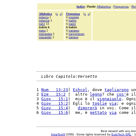
Indice
|
Parole
:
Alfabetica
-
Frequenza
-
Ro
Alfabetica
[
«
»
]
Frequenza
[
«
»
]
tralascia
1
6
tornerete
tralasciar
3
6
tradito
tralci
13
6
traesti
tralcio 6
6 tralcio
trama
2
6
trarranno
tramandata
2
6
trasportarono
tramandati
2
6
trattasse
Libro Capitolo:Versetto
1 
Num   13:23
| 
Eshcol
, dove 
tagliarono
 un
2 
Eze   15:2
 |  altro 
legno
? che 
cos'
è il
3 
Giov   15:1
|  mio è il 
vignaiuolo
. Ogni
4 
Giov   15:2
| Egli lo 
toglie
via
; e ogni
5 
Giov   15:4
|   
dimorerò
 in voi. Come il
6 
Giov   15:6
|  me, è 
gettato
via
 come il
Best viewed with any br
IntraText®
(V89) - Some rights reserved by
EuloTech SRL
- 1