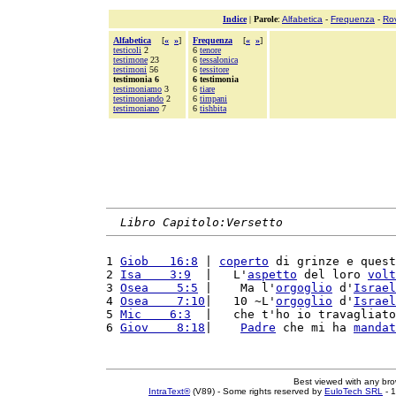
Indice
|
Parole
:
Alfabetica
-
Frequenza
-
Ro
Alfabetica
[
«
»
]
Frequenza
[
«
»
]
testicoli
2
6
tenore
testimone
23
6
tessalonica
testimoni
56
6
tessitore
testimonia 6
6 testimonia
testimoniamo
3
6
tiare
testimoniando
2
6
timpani
testimoniano
7
6
tishbita
Libro Capitolo:Versetto
1 
Giob   16:8
 | 
coperto
 di grinze e quest
2 
Isa    3:9
  |   L'
aspetto
 del loro 
volt
3 
Osea    5:5
 |    Ma l'
orgoglio
 d'
Israel
4 
Osea    7:10
|   10 ~L'
orgoglio
 d'
Israel
5 
Mic    6:3
  |   che t'ho io travagliato
6 
Giov    8:18
|    
Padre
 che mi ha 
mandat
Best viewed with any br
IntraText®
(V89) - Some rights reserved by
EuloTech SRL
- 1