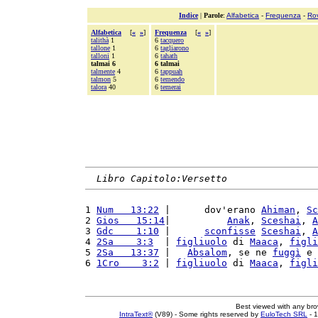
Indice
|
Parole
:
Alfabetica
-
Frequenza
-
Ro
Alfabetica
[
«
»
]
Frequenza
[
«
»
]
talithà
1
6
tacquero
tallone
1
6
tagliarono
talloni
1
6
tahath
talmai 6
6 talmai
talmente
4
6
tappuah
talmon
5
6
temendo
talora
40
6
temerai
Libro Capitolo:Versetto
1 
Num   13:22
 |      dov'erano 
Ahiman
, 
Sc
2 
Gios   15:14
|          
Anak
, 
Sceshai
, 
A
3 
Gdc    1:10
 |      
sconfisse
Sceshai
, 
A
4 
2Sa    3:3
  | 
figliuolo
 di 
Maaca
, 
figli
5 
2Sa   13:37
 |   
Absalom
, se ne 
fuggì
 e 
6 
1Cro    3:2
 | 
figliuolo
 di 
Maaca
, 
figli
Best viewed with any br
IntraText®
(V89) - Some rights reserved by
EuloTech SRL
- 1