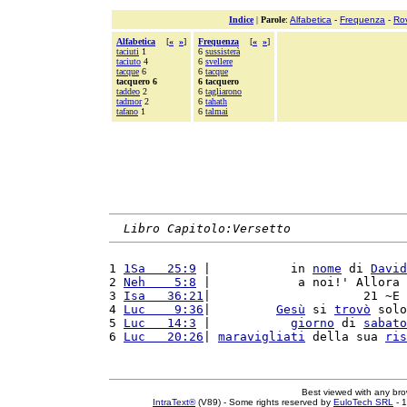
Indice
|
Parole
:
Alfabetica
-
Frequenza
-
Ro
Alfabetica
[
«
»
]
Frequenza
[
«
»
]
taciuti
1
6
sussisterà
taciuto
4
6
svellere
tacque
6
6
tacque
tacquero 6
6 tacquero
taddeo
2
6
tagliarono
tadmor
2
6
tahath
tafano
1
6
talmai
Libro Capitolo:Versetto
1 
1Sa   25:9
 |           in 
nome
 di 
David
2 
Neh    5:8
 |            a noi!' Allora 
3 
Isa   36:21
|                     21 ~E 
4 
Luc    9:36
|         
Gesù
 si 
trovò
 solo
5 
Luc   14:3
 |           
giorno
 di 
sabato
6 
Luc   20:26
| 
maravigliati
 della sua 
ris
Best viewed with any br
IntraText®
(V89) - Some rights reserved by
EuloTech SRL
- 1