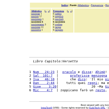
Indice
|
Parole
:
Alfabetica
-
Frequenza
-
Ro
Alfabetica
[
«
»
]
Frequenza
[
«
»
]
sussistan
1
6
subbio
sussiste
17
6
supplicò
sussistente
1
6
susciterò
sussisterà 6
6 sussisterà
sussisteranno
3
6
svellere
sussistere
11
6
tacque
sussisteva
1
6
tacquero
Libro Capitolo:Versetto
1 
Num   24:23
 |  
oracolo
 e 
disse
: 
Ahimè
! 
2 
Sal  101:7
  |      
proferisce
menzogna
 
3 
Isa   46:10
 |      che 
dico
: `Il mio 
pi
4 
Dan    2:44
 |    tutti quei 
regni
; ma e
5 
Gioe    3:20
|                 20 ~Ma 
Gi
6 
Mic    4:7
  | zoppicano farò un 
resto
, 
Best viewed with any br
IntraText®
(V89) - Some rights reserved by
EuloTech SRL
- 1