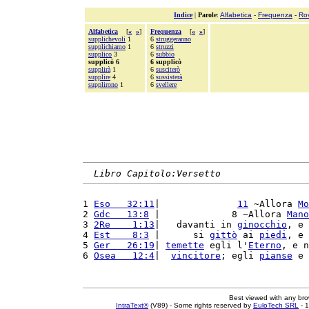
Indice
|
Parole
:
Alfabetica
-
Frequenza
-
Ro
Alfabetica
[
«
»
]
Frequenza
[
«
»
]
supplichevoli
1
6
struggeranno
supplichiamo
1
6
struzzi
supplico
3
6
subbio
supplicò 6
6 supplicò
supplirà
1
6
susciterò
supplire
4
6
sussisterà
supplirono
1
6
svellere
Libro Capitolo:Versetto
1 
Eso   32:11
|              
11
 ~Allora 
Mo
2 
Gdc   13:8
 |             8 ~Allora 
Mano
3 
2Re    1:13
|   davanti in 
ginocchio
, e 
4 
Est    8:3
 |      si 
gittò
 ai 
piedi
, e 
5 
Ger   26:19
| 
temette
 egli l'
Eterno
, e n
6 
Osea   12:4
|  
vincitore
; egli 
pianse
 e 
Best viewed with any br
IntraText®
(V89) - Some rights reserved by
EuloTech SRL
- 1