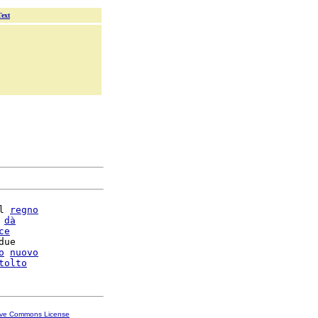
Text
l 
regno
 
dà
ce
due

o
nuovo
tolto
ive Commons License