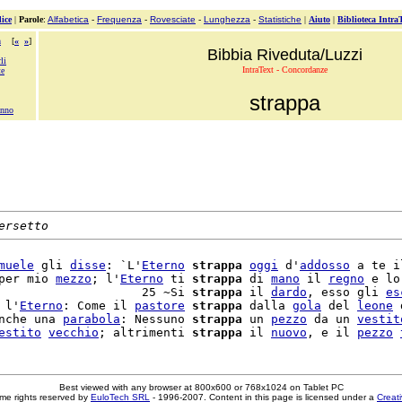
ice
|
Parole
:
Alfabetica
-
Frequenza
-
Rovesciate
-
Lunghezza
-
Statistiche
|
Aiuto
|
Biblioteca Intra
a
[
«
»
]
Bibbia Riveduta/Luzzi
li
IntraText - Concordanze
te
strappa
anno
ersetto
muele
 gli 
disse
: `L'
Eterno
strappa
oggi
 d'
addosso
 a te i
per mio 
mezzo
; l'
Eterno
 ti 
strappa
 di 
mano
 il 
regno
 e lo
                    25 ~Si 
strappa
 il 
dardo
, esso gli 
es
 l'
Eterno
: Come il 
pastore
strappa
 dalla 
gola
 del 
leone
 
nche una 
parabola
: Nessuno 
strappa
 un 
pezzo
 da un 
vestit
estito
vecchio
; altrimenti 
strappa
 il 
nuovo
, e il 
pezzo
Best viewed with any browser at 800x600 or 768x1024 on Tablet PC
me rights reserved by
EuloTech SRL
- 1996-2007. Content in this page is licensed under a
Creat