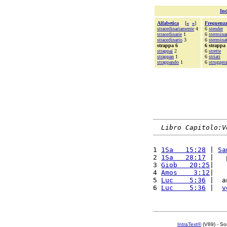
Ind
Alfabetica
[
«
»
]
Frequenz
straordinariamente
4
6
stender
straordinarie
1
6
sterminar
straordinario
3
6
stermina
strappa 6
6 strappa
strappai
2
6
strette
strappan
1
6
striati
strappando
1
6
strugger
Libro Capitolo:V
1 
1Sa   15:28
 | 
Sa
2 
1Sa   28:17
 |   
3 
Giob   20:25
|   
4 
Amos    3:12
|   
5 
Luc    5:36
 |  a
6 
Luc    5:36
 |  
v
IntraText®
(V89) - So