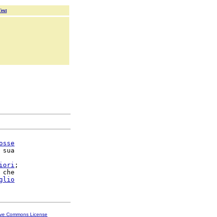
Text
osse
 sua

iori
;

 che

glio
ive Commons License