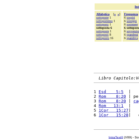
Ind
Alfabetica
[
«
»
]
Frequenza
sottoporre
1
6
sospiri
sottoporremo
1
6
sostegni
sottoporsi
1
6
sostenere
sottoposta 6
6 sottopost
sottoposte
1
6
sovvenzi
sottoposti
8
6
spanderai
sottoposto
16
6
spandeva
Libro Capitolo:V
1 
Esd    5:5
  |   
2 
Rom    8:20
 | pe
3 
Rom    8:20
 | 
ca
4 
Rom   13:1
  |   
5 
1Cor   15:27
|   
6 
1Cor   15:28
|   
IntraText®
(V89) - So