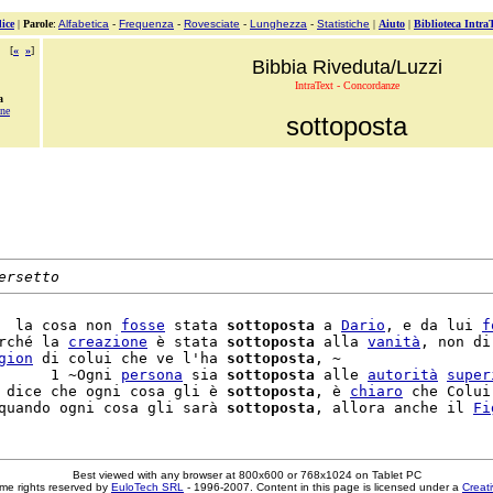
ice
|
Parole
:
Alfabetica
-
Frequenza
-
Rovesciate
-
Lunghezza
-
Statistiche
|
Aiuto
|
Biblioteca Intra
[
«
»
]
Bibbia Riveduta/Luzzi
IntraText - Concordanze
a
one
sottoposta
ersetto
  la cosa non 
fosse
 stata 
sottoposta
 a 
Dario
, e da lui 
f
rché la 
creazione
 è stata 
sottoposta
 alla 
vanità
, non di
gion
 di colui che ve l'ha 
sottoposta
, ~

      1 ~Ogni 
persona
 sia 
sottoposta
 alle 
autorità
super
 dice che ogni cosa gli è 
sottoposta
, è 
chiaro
 che Colui
quando ogni cosa gli sarà 
sottoposta
, allora anche il 
Fi
Best viewed with any browser at 800x600 or 768x1024 on Tablet PC
me rights reserved by
EuloTech SRL
- 1996-2007. Content in this page is licensed under a
Creat