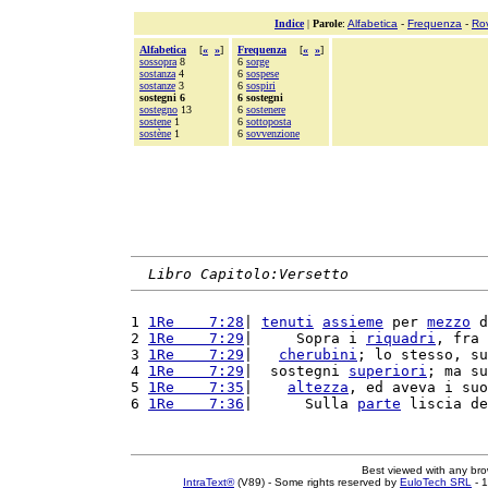
Indice
|
Parole
:
Alfabetica
-
Frequenza
-
Ro
Alfabetica
[
«
»
]
Frequenza
[
«
»
]
sossopra
8
6
sorge
sostanza
4
6
sospese
sostanze
3
6
sospiri
sostegni 6
6 sostegni
sostegno
13
6
sostenere
sostene
1
6
sottoposta
sostène
1
6
sovvenzione
Libro Capitolo:Versetto
1 
1Re    7:28
| 
tenuti
assieme
 per 
mezzo
 d
2 
1Re    7:29
|     Sopra i 
riquadri
, fra 
3 
1Re    7:29
|   
cherubini
; lo stesso, su
4 
1Re    7:29
|  sostegni 
superiori
; ma su
5 
1Re    7:35
|    
altezza
, ed aveva i suo
6 
1Re    7:36
|      Sulla 
parte
 liscia de
Best viewed with any br
IntraText®
(V89) - Some rights reserved by
EuloTech SRL
- 1