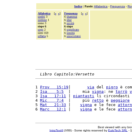
Indice
|
Parole
:
Alfabetica
-
Frequenza
-
Ro
Alfabetica
[
«
»
]
Frequenza
[
«
»
]
siediti
3
6
shammai
siedono
1
6
shur
sieno 3
6
siccità
siepe 6
6 siepe
siepi
2
6
significato
siete 359
6
sincera
siffatta
5
6
smoccolatoi
Libro Capitolo:Versetto
1 
Prov   15:19
|       
via
 del 
pigro
 è com
2 
Isa    5:5
  |     mia 
vigna
: ne 
torrò
v
3 
Isa   17:11
 | 
piantasti
 li circondasti 
4 
Mic    7:4
  |     più 
retto
 è 
peggiore
 
5 
Mat   21:33
 |    
vigna
 e le fece 
attorn
6 
Marc   12:1
 |    
vigna
 e le fece 
attorn
Best viewed with any br
IntraText®
(V89) - Some rights reserved by
EuloTech SRL
- 1