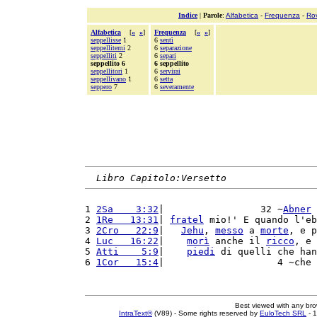
Indice
|
Parole
:
Alfabetica
-
Frequenza
-
Ro
Alfabetica
[
«
»
]
Frequenza
[
«
»
]
seppellisse
1
6
sentì
seppellitemi
2
6
separazione
seppelliti
2
6
separi
seppellito 6
6 seppellito
seppellitori
1
6
servirai
seppellivano
1
6
setta
seppero
7
6
severamente
Libro Capitolo:Versetto
1 
2Sa    3:32
|                 32 ~
Abner
 
2 
1Re   13:31
| 
fratel
 mio!' E quando l'eb
3 
2Cro   22:9
|   
Jehu
, 
messo
 a 
morte
, e p
4 
Luc   16:22
|    
morì
 anche il 
ricco
, e 
5 
Atti    5:9
|    
piedi
 di quelli che han
6 
1Cor   15:4
|                    4 ~che 
Best viewed with any br
IntraText®
(V89) - Some rights reserved by
EuloTech SRL
- 1