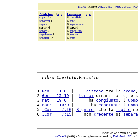
Indice
|
Parole
:
Alfabetica
-
Frequenza
-
Ro
Alfabetica
[
«
»
]
Frequenza
[
«
»
]
separerà
4
6
semplicità
separerai
1
6
sentì
separerò
1
6
separazione
separi 6
6 separi
separò
7
6
seppellito
sepolcreto
1
6
servirai
sepolcri
32
6
setta
Libro Capitolo:Versetto
1 
Gen    1:6
  |     
distesa
 tra le 
acque
,
2 
Ger   15:19
 |  
terrai
 dinanzi a me; e s
3 
Mat   19:6
  |      ha 
congiunto
, l'
uomo
4 
Marc   10:9
 |       ha 
congiunto
 l'
uomo
5 
1Cor    7:10
| 
Signore
, che la 
moglie
 no
6 
1Cor    7:15
|    non 
credente
 si 
separa
Best viewed with any br
IntraText®
(V89) - Some rights reserved by
EuloTech SRL
- 1