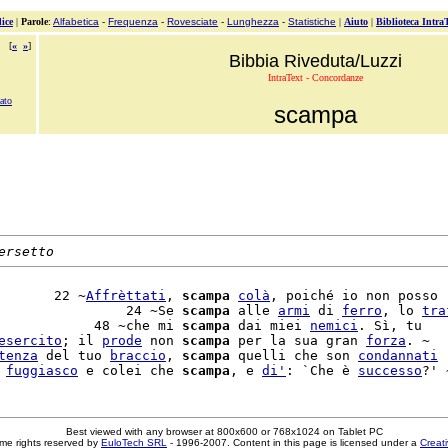
ice
|
Parole
:
Alfabetica
-
Frequenza
-
Rovesciate
-
Lunghezza
-
Statistiche
|
Aiuto
|
Biblioteca Intra
[
«
»
]
Bibbia Riveduta/Luzzi
IntraText - Concordanze
ato
scampa
ersetto
       22 ~
Affrèttati
, 
scampa
colà
, poiché io non posso

                24 ~Se 
scampa
 alle 
armi
 di 
ferro
, lo 
tra
            48 ~che mi 
scampa
 dai miei 
nemici
. Sì, tu

esercito
; il 
prode
 non 
scampa
 per la sua gran 
forza
. ~

tenza
 del tuo 
braccio
, 
scampa
 quelli che son 
condannati
 
fuggiasco
 e colei che 
scampa
, e 
di'
: `Che è 
successo
Best viewed with any browser at 800x600 or 768x1024 on Tablet PC
me rights reserved by
EuloTech SRL
- 1996-2007. Content in this page is licensed under a
Creat