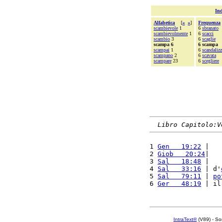
Ind
Alfabetica
[
«
»
]
Frequenza
scambievole
1
6
sbranato
scambievolmente
1
6
scacci
scambio
3
6
scaglie
scampa 6
6 scampa
scampai
1
6
scandalizz
scampano
2
6
scavata
scampare
23
6
scegliere
Libro Capitolo:V
1 
Gen   19:22
 |   
2 
Giob   20:24
|   
3 
Sal   18:48
 |   
4 
Sal   33:16
 | d'
5 
Sal   79:11
 | 
po
6 
Ger   48:19
 | il
IntraText®
(V89) - So