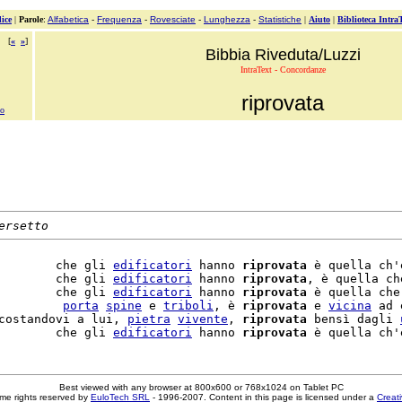
ice
|
Parole
:
Alfabetica
-
Frequenza
-
Rovesciate
-
Lunghezza
-
Statistiche
|
Aiuto
|
Biblioteca Intra
[
«
»
]
Bibbia Riveduta/Luzzi
IntraText - Concordanze
riprovata
to
ersetto
        che gli 
edificatori
 hanno 
riprovata
 è quella ch'
        che gli 
edificatori
 hanno 
riprovata
, è quella ch
        che gli 
edificatori
 hanno 
riprovata
 è quella che
         
porta
spine
 e 
triboli
, è 
riprovata
 e 
vicina
 ad 
costandovi a lui, 
pietra
vivente
, 
riprovata
 bensì dagli 
        che gli 
edificatori
 hanno 
riprovata
 è quella ch'
Best viewed with any browser at 800x600 or 768x1024 on Tablet PC
me rights reserved by
EuloTech SRL
- 1996-2007. Content in this page is licensed under a
Creat