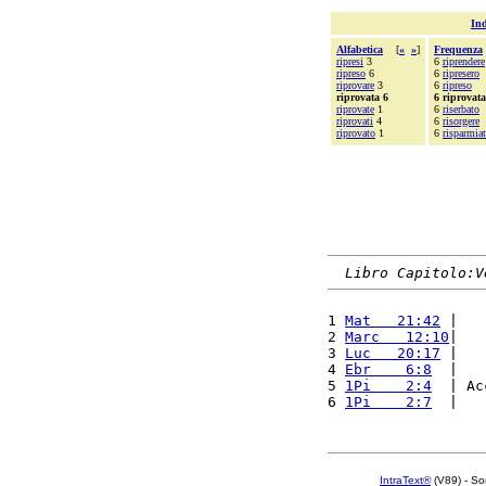
Ind
Alfabetica
[
«
»
]
Frequenza
ripresi
3
6
riprendere
ripreso
6
6
ripresero
riprovare
3
6
ripreso
riprovata 6
6 riprovata
riprovate
1
6
riserbato
riprovati
4
6
risorgere
riprovato
1
6
risparmia
Libro Capitolo:V
1 
Mat   21:42
 |   
2 
Marc   12:10
|   
3 
Luc   20:17
 |   
4 
Ebr    6:8
  |   
5 
1Pi    2:4
  | Ac
6 
1Pi    2:7
  |   
IntraText®
(V89) - So