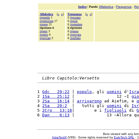
Indice
|
Parole
:
Alfabetica
-
Frequenza
-
Ro
Alfabetica
[
«
»
]
Frequenza
[
«
»
]
riprendo
1
6
riposano
riprensione
17
6
ripose
riprese
21
6
riprendere
ripresero 6
6 ripresero
ripresi
3
6
ripreso
ripreso
6
6
riprovata
riprovare
3
6
riserbato
Libro Capitolo:Versetto
1 
Gdc   20:22
 | 
popolo
, gli 
uomini
 d'
Isra
2 
1Sa   25:12
 |                 12 ~I 
gio
3 
2Sa   16:14
 | 
arrivarono
 ad Aiefim, e 
q
4 
2Sa   20:2
  |   tutti gli 
uomini
 di 
Isr
5 
2Cro   13:18
|        e i 
figliuoli
 di 
G
6 
Dan    6:13
 |             13 ~Allora qu
Best viewed with any br
IntraText®
(V89) - Some rights reserved by
EuloTech SRL
- 1