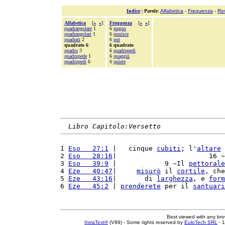
Indice
|
Parole
:
Alfabetica
-
Frequenza
-
Ro
Alfabetica
[
«
»
]
Frequenza
[
«
»
]
quadrangolare
1
6
pugno
quadrangolari
1
6
punisce
quadrati
2
6
put
quadrato 6
6 quadrato
quadro
3
6
quadrupedi
quadrupede
1
6
quaggiù
quadrupedi
6
6
quiete
Libro Capitolo:Versetto
1 
Eso   27:1
 |   cinque 
cubiti
; l'
altare
 
2 
Eso   28:16
|                       16 ~
3 
Eso   39:9
 |            9 ~Il 
pettorale
4 
Eze   40:47
|     
misurò
 il 
cortile
, che
5 
Eze   43:16
|       di 
larghezza
, e 
form
6 
Eze   45:2
 | 
prenderete
 per il 
santuari
Best viewed with any br
IntraText®
(V89) - Some rights reserved by
EuloTech SRL
- 1