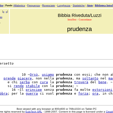
ice
|
Parole
:
Alfabetica
-
Frequenza
-
Rovesciate
-
Lunghezza
-
Statistiche
|
Aiuto
|
Biblioteca Intra
[
«
»
]
Bibbia Riveduta/Luzzi
ono
IntraText - Concordanze
a
prudenza
ersetto
           10 ~
Orsù
, 
usiamo
prudenza
 con essi; che non ab
  
prende
piacere
, non nella 
prudenza
, ma 
soltanto
 nel 
ma
    e chi 
serba
 con 
cura
 la 
prudenza
troverà
 del 
bene
. ~

    si 
rende
stabile
 con la 
prudenza
; ~

      16 ~Il 
principe
 senza 
prudenza
 fa molte 
estorsioni
bbra
; per la 
guerra
 ci vuol 
prudenza
 e 
forza
; 
ora
Best viewed with any browser at 800x600 or 768x1024 on Tablet PC
me rights reserved by
EuloTech SRL
- 1996-2007. Content in this page is licensed under a
Creat