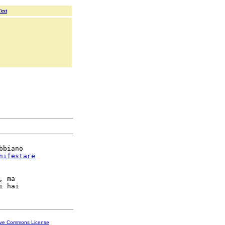
Text
biano

nifestare
, ma

ive Commons License