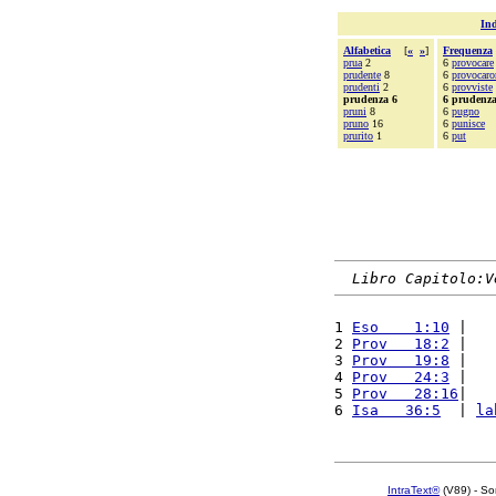
Ind
Alfabetica
[
«
»
]
Frequenza
prua
2
6
provocare
prudente
8
6
provocar
prudenti
2
6
provviste
prudenza 6
6 prudenz
pruni
8
6
pugno
pruno
16
6
punisce
prurito
1
6
put
Libro Capitolo:V
1 
Eso    1:10
 |   
2 
Prov   18:2
 |   
3 
Prov   19:8
 |   
4 
Prov   24:3
 |   
5 
Prov   28:16
|   
6 
Isa   36:5
  | 
la
IntraText®
(V89) - So