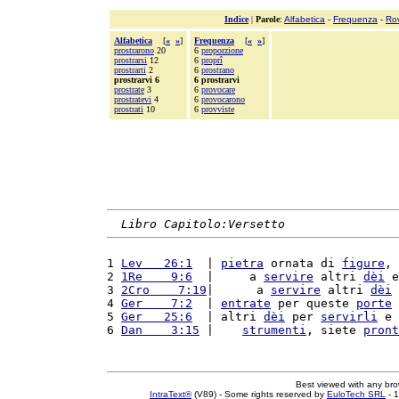
Indice
|
Parole
:
Alfabetica
-
Frequenza
-
Ro
Alfabetica
[
«
»
]
Frequenza
[
«
»
]
prostrarono
20
6
proporzione
prostrarsi
12
6
proprî
prostrarti
2
6
prostrano
prostrarvi 6
6 prostrarvi
prostrate
3
6
provocare
prostratevi
4
6
provocarono
prostrati
10
6
provviste
Libro Capitolo:Versetto
1 
Lev   26:1
  | 
pietra
 ornata di 
figure
, 
2 
1Re    9:6
  |     a 
servire
 altri 
dèi
 e
3 
2Cro    7:19
|      a 
servire
 altri 
dèi
 
4 
Ger    7:2
  | 
entrate
 per queste 
porte
 
5 
Ger   25:6
  | altri 
dèi
 per 
servirli
 e 
6 
Dan    3:15
 |    
strumenti
, siete 
pront
Best viewed with any br
IntraText®
(V89) - Some rights reserved by
EuloTech SRL
- 1