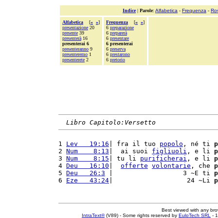
Indice
|
Parole
:
Alfabetica
-
Frequenza
-
Ro
Alfabetica
[
«
»
]
Frequenza
[
«
»
]
presentazione
20
6
preparazione
presente
39
6
preparerà
presenterà
16
6
presentare
presenterai 6
6 presenterai
presenteranno
9
6
preserva
presenteremo
1
6
prestarono
presenterete
2
6
pretorio
Libro Capitolo:Versetto
1 
Lev   19:16
| fra il tuo 
popolo
, né ti 
p
2 
Num    8:13
|  ai suoi 
figliuoli
, e li 
p
3 
Num    8:15
| tu li 
purificherai
, e li 
p
4 
Deu   16:10
|  
offerte
volontarie
, che 
p
5 
Deu   26:3
 |                  3 ~E ti 
p
6 
Eze   43:24
|                   24 ~Li 
p
Best viewed with any br
IntraText®
(V89) - Some rights reserved by
EuloTech SRL
- 1