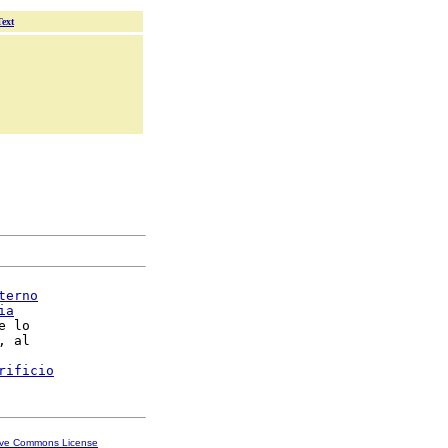
Text
terno
ia
e lo

, al

rificio
ive Commons License