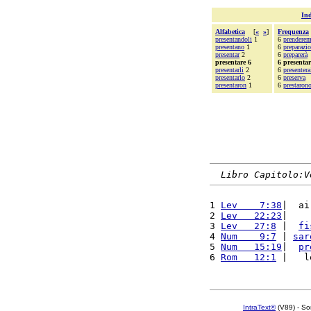
Ind
Alfabetica
[
«
»
]
Frequenza
presentandoli
1
6
prendere
presentano
1
6
preparazi
presentar
2
6
preparerà
presentare 6
6 presentar
presentarli
2
6
presentera
presentarlo
2
6
preserva
presentaron
1
6
prestaron
Libro Capitolo:V
1 
Lev    7:38
|  ai
2 
Lev   22:23
|    
3 
Lev   27:8
 |  
fi
4 
Num    9:7
 | 
sar
5 
Num   15:19
|  
pr
6 
Rom   12:1
 |   l
IntraText®
(V89) - So