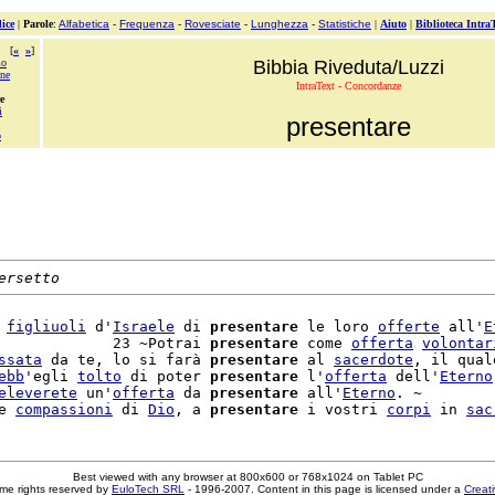
ice
|
Parole
:
Alfabetica
-
Frequenza
-
Rovesciate
-
Lunghezza
-
Statistiche
|
Aiuto
|
Biblioteca Intra
[
«
»
]
mo
Bibbia Riveduta/Luzzi
one
IntraText - Concordanze
e
i
presentare
o
ersetto
 
figliuoli
 d'
Israele
 di 
presentare
 le loro 
offerte
 all'
E
             23 ~Potrai 
presentare
 come 
offerta
volontar
ssata
 da te, lo si farà 
presentare
 al 
sacerdote
, il qual
ebb
'egli 
tolto
 di poter 
presentare
 l'
offerta
 dell'
Eterno
eleverete
 un'
offerta
 da 
presentare
 all'
Eterno
. ~

e 
compassioni
 di 
Dio
, a 
presentare
 i vostri 
corpi
 in 
sac
Best viewed with any browser at 800x600 or 768x1024 on Tablet PC
me rights reserved by
EuloTech SRL
- 1996-2007. Content in this page is licensed under a
Creat