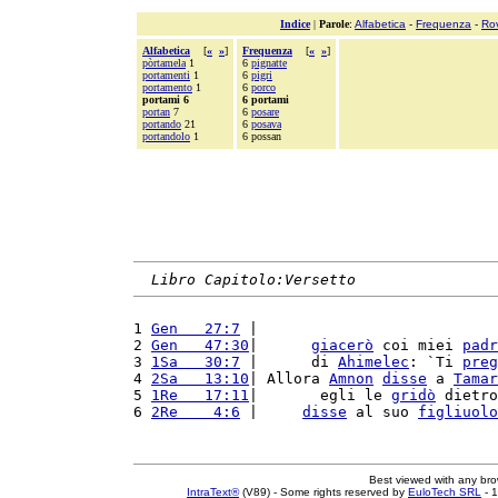
Indice
|
Parole
:
Alfabetica
-
Frequenza
-
Ro
Alfabetica
[
«
»
]
Frequenza
[
«
»
]
pòrtamela
1
6
pignatte
portamenti
1
6
pigri
portamento
1
6
porco
portami 6
6 portami
portan
7
6
posare
portando
21
6
posava
portandolo
1
6 possan
Libro Capitolo:Versetto
1 
Gen   27:7
 |                           
2 
Gen   47:30
|      
giacerò
 coi miei 
padr
3 
1Sa   30:7
 |      di 
Ahimelec
: `Ti 
preg
4 
2Sa   13:10
| Allora 
Amnon
disse
 a 
Tamar
5 
1Re   17:11
|       egli le 
gridò
 dietro
6 
2Re    4:6
 |     
disse
 al suo 
figliuolo
Best viewed with any br
IntraText®
(V89) - Some rights reserved by
EuloTech SRL
- 1