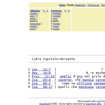
Indice
|
Parole
:
Alfabetica
-
Frequenza
-
Ro
Alfabetica
[
«
»
]
Frequenza
[
«
»
]
poratha
1
6
pigliarlo
porci
12
6
pignatte
porcio
1
6
pigri
porco 6
6 porco
porcospino
2
6
portami
porfido
1
6
posare
porga
1
6
posava
Libro Capitolo:Versetto
1 
Lev   11:7
  |                        7 
2 
Deu   14:8
  |                8 ~e anche
3 
Prov   11:22
|  
anello
 d'
oro
 nel grifo d
4 
Isa   65:4
  | 
caverne
, che 
mangia
carne
5 
Isa   66:3
  |   come se 
offrisse
sangue
6 
Isa   66:17
 | quelli che 
mangiano
carne
Best viewed with any br
IntraText®
(V89) - Some rights reserved by
EuloTech SRL
- 1