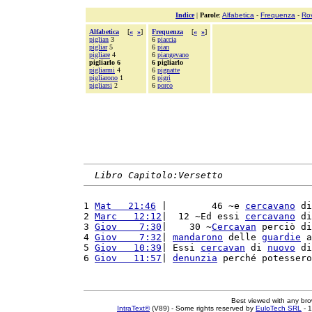
Indice
|
Parole
:
Alfabetica
-
Frequenza
-
Ro
Alfabetica
[
«
»
]
Frequenza
[
«
»
]
piglian
3
6
piaccia
pigliar
5
6
pian
pigliare
4
6
piangevano
pigliarlo 6
6 pigliarlo
pigliarmi
4
6
pignatte
pigliarono
1
6
pigri
pigliarsi
2
6
porco
Libro Capitolo:Versetto
1 
Mat   21:46
 |        46 ~e 
cercavano
 di
2 
Marc   12:12
|  12 ~Ed essi 
cercavano
 di
3 
Giov    7:30
|    30 ~
Cercavan
 perciò di
4 
Giov    7:32
| 
mandarono
 delle 
guardie
 a
5 
Giov   10:39
| Essi 
cercavan
 di 
nuovo
 di
6 
Giov   11:57
| 
denunzia
 perché potessero
Best viewed with any br
IntraText®
(V89) - Some rights reserved by
EuloTech SRL
- 1