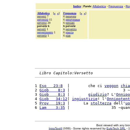
Indice
|
Parole
:
Alfabetica
-
Frequenza
-
Ro
Alfabetica
[
«
»
]
Frequenza
[
«
»
]
perversi
7
6
persevera
perversità
15
6
perseveranza
perverso
20
6
persiani
perverte 6
6 perverte
pervertì
1
6
pervertito
pervertimento
1
6
piaccia
pervertir
1
6
pian
Libro Capitolo:Versetto
1 
Eso   23:8
  |        che ci 
veggon
chia
2 
Giob    8:3
 |                       3 ~
3 
Giob    8:3
 |        
giudizio
? L'
Onnipo
4 
Giob   34:12
| 
ingiustizie
! l'
Onnipotent
5 
Prov   19:3
 |      La 
stoltezza
 dell'
uo
6 
Lam    3:35
 |                  35 ~quan
Best viewed with any br
IntraText®
(V89) - Some rights reserved by
EuloTech SRL
- 1