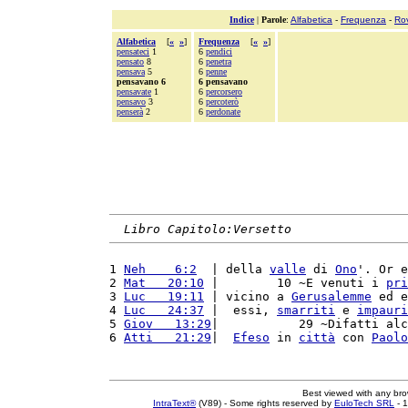
Indice
|
Parole
:
Alfabetica
-
Frequenza
-
Ro
Alfabetica
[
«
»
]
Frequenza
[
«
»
]
pensateci
1
6
pendici
pensato
8
6
penetra
pensava
5
6
penne
pensavano 6
6 pensavano
pensavate
1
6
percorsero
pensavo
3
6
percoterò
penserà
2
6
perdonate
Libro Capitolo:Versetto
1 
Neh    6:2
  | della 
valle
 di 
Ono
'. Or e
2 
Mat   20:10
 |        10 ~E venuti i 
pri
3 
Luc   19:11
 | vicino a 
Gerusalemme
 ed e
4 
Luc   24:37
 |  essi, 
smarriti
 e 
impauri
5 
Giov   13:29
|           29 ~Difatti alc
6 
Atti   21:29
|  
Efeso
 in 
città
 con 
Paolo
Best viewed with any br
IntraText®
(V89) - Some rights reserved by
EuloTech SRL
- 1