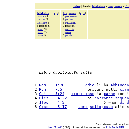
Indice
|
Parole
:
Alfabetica
-
Frequenza
-
Ro
Alfabetica
[
«
»
]
Frequenza
[
«
»
]
passiate
1
6
pasceranno
passino
3
6
pascerò
passione
3
6
passaggio
passioni 6
6 passioni
passo
16
6
paziente
passò
55
6
pazzi
pasta
14
6
pendici
Libro Capitolo:Versetto
1 
Rom    1:26
 |      
Iddio
 li ha 
abbandon
2 
Rom    7:5
  |        eravamo nella 
carn
3 
Gal    5:24
 | 
crocifisso
 la 
carne
 con l
4 
Efes    4:22
|        si 
corrompe
seguen
5 
1Tes    4:5
 |               5 ~non 
dand
6 
Giac    5:17
|    
uomo
sottoposto
 alle s
Best viewed with any br
IntraText®
(V89) - Some rights reserved by
EuloTech SRL
- 1