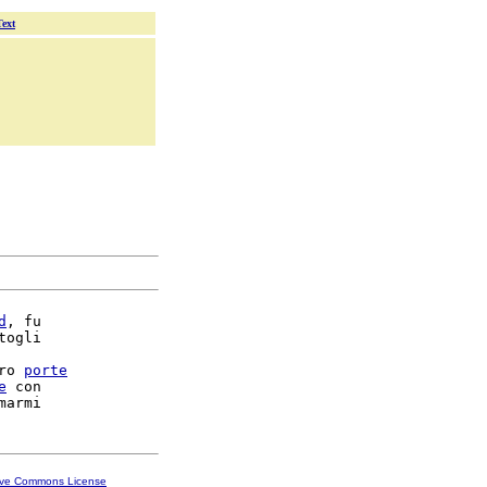
Text
d
, fu

togli

ro 
porte
e
 con

ive Commons License