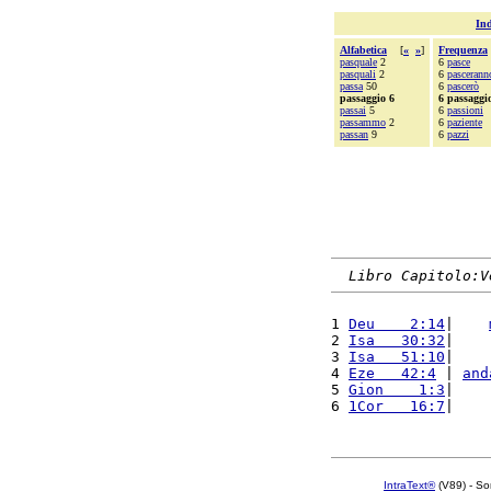
Ind
Alfabetica
[
«
»
]
Frequenza
pasquale
2
6
pasce
pasquali
2
6
pascerann
passa
50
6
pascerò
passaggio 6
6 passaggi
passai
5
6
passioni
passammo
2
6
paziente
passan
9
6
pazzi
Libro Capitolo:V
1 
Deu    2:14
|    
2 
Isa   30:32
|    
3 
Isa   51:10
|    
4 
Eze   42:4
 | 
and
5 
Gion    1:3
|    
6 
1Cor   16:7
|    
IntraText®
(V89) - So