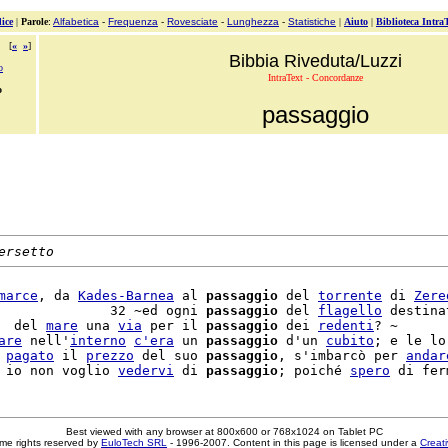
ice
|
Parole
:
Alfabetica
-
Frequenza
-
Rovesciate
-
Lunghezza
-
Statistiche
|
Aiuto
|
Biblioteca Intra
[
«
»
]
Bibbia Riveduta/Luzzi
o
IntraText - Concordanze
o
passaggio
ersetto
marce
, da 
Kades-Barnea
 al 
passaggio
 del 
torrente
 di 
Zere
              32 ~ed ogni 
passaggio
 del 
flagello
 destina
  del 
mare
 una 
via
 per il 
passaggio
 dei 
redenti
? ~

are
 nell'
interno
c'
era
 un 
passaggio
 d'un 
cubito
; e le lo
 
pagato
 il 
prezzo
 del suo 
passaggio
, s'imbarcò per 
andar
 io non voglio 
vedervi
 di 
passaggio
; poiché 
spero
Best viewed with any browser at 800x600 or 768x1024 on Tablet PC
me rights reserved by
EuloTech SRL
- 1996-2007. Content in this page is licensed under a
Creat